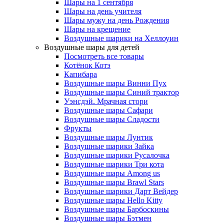
Шары на 1 сентября
Шары на день учителя
Шары мужу на день Рождения
Шары на крещение
Воздушные шарики на Хеллоуин
Воздушные шары для детей
Посмотреть все товары
Котёнок Котэ
Капибара
Воздушные шары Винни Пух
Воздушные шары Синий трактор
Уэнсдэй. Мрачная стори
Воздушные шары Сафари
Воздушные шары Сладости
Фрукты
Воздушные шары Лунтик
Воздушные шарики Зайка
Воздушные шарики Русалочка
Воздушные шарики Три кота
Воздушные шары Among us
Воздушные шары Brawl Stars
Воздушные шарики Дарт Вейдер
Воздушные шары Hello Kitty
Воздушные шары Барбоскины
Воздушные шары Бэтмен