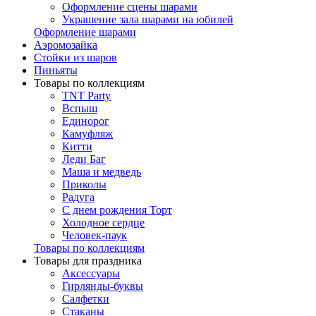
Оформление сцены шарами
Украшение зала шарами на юбилей
Оформление шарами
Аэромозайка
Стойки из шаров
Пиньяты
Товары по коллекциям
TNT Party
Вспыш
Единорог
Камуфляж
Китти
Леди Баг
Маша и медведь
Приколы
Радуга
С днем рождения Торт
Холодное сердце
Человек-паук
Товары по коллекциям
Товары для праздника
Аксессуары
Гирлянды-буквы
Салфетки
Стаканы