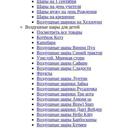
Шары на 1 сентября
Шары на день учителя
Шары мужу на день Рождения
Шары на крещение
Воздушные шарики на Хеллоуин
Воздушные шары для детей
Посмотреть все товары
Котёнок Котэ
Капибара
Воздушные шары Винни Пух
Воздушные шары Синий трактор
Уэнсдэй. Мрачная стори
Воздушные шары Сафари
Воздушные шары Сладости
Фрукты
Воздушные шары Лунтик
Воздушные шарики Зайка
Воздушные шарики Русалочка
Воздушные шарики Три кота
Воздушные шары Among us
Воздушные шары Brawl Stars
Воздушные шарики Дарт Вейдер
Воздушные шары Hello Kitty
Воздушные шары Барбоскины
Воздушные шары Бэтмен