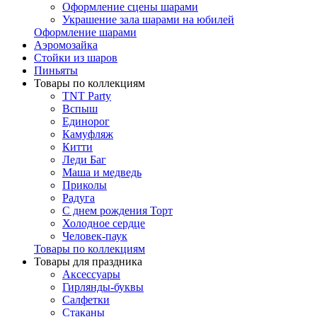
Оформление сцены шарами
Украшение зала шарами на юбилей
Оформление шарами
Аэромозайка
Стойки из шаров
Пиньяты
Товары по коллекциям
TNT Party
Вспыш
Единорог
Камуфляж
Китти
Леди Баг
Маша и медведь
Приколы
Радуга
С днем рождения Торт
Холодное сердце
Человек-паук
Товары по коллекциям
Товары для праздника
Аксессуары
Гирлянды-буквы
Салфетки
Стаканы