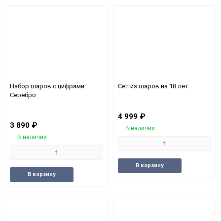
избранное
срав
Набор шаров с цифрами
Сет из шаров на 18 лет
Серебро
4 999
₽
3 890
₽
В наличии
В наличии
Добавить
Доба
В корзину
Добавить
Добавить
в
к
В корзину
в
к
избранное
срав
избранное
сравнению