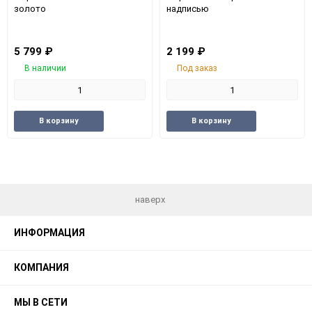
золото
надписью
5 799
₽
2 199
₽
В наличии
Под заказ
Добавить
Добавить
Добавить
Доба
В корзину
В корзину
в
к
в
к
избранное
сравнению
избранное
срав
наверх
ИНФОРМАЦИЯ
КОМПАНИЯ
МЫ В СЕТИ