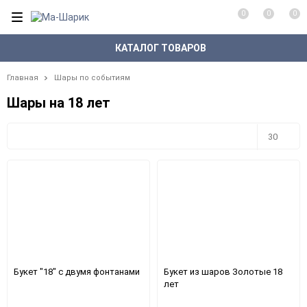
0
0
0
КАТАЛОГ ТОВАРОВ
Главная
Шары по событиям
Шары на 18 лет
Плитка
Подробно
Компактно
30
30
60
90
150
Букет "18" с двумя фонтанами
Букет из шаров Золотые 18
лет