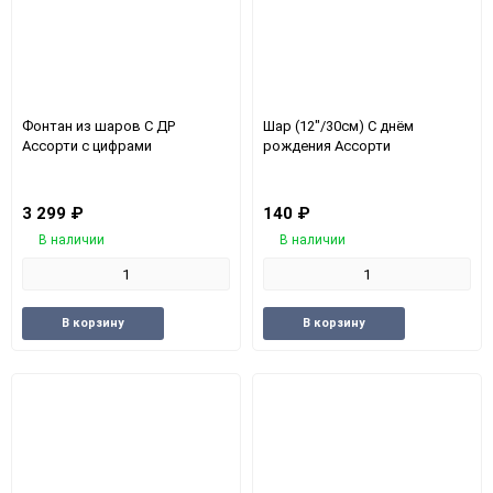
Фонтан из шаров С ДР
Шар (12"/30см) С днём
Ассорти с цифрами
рождения Ассорти
3 299
₽
140
₽
В наличии
В наличии
Добавить
Добавить
Добавить
Доба
В корзину
В корзину
в
к
в
к
избранное
сравнению
избранное
срав