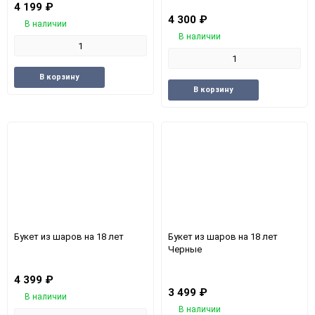
4 199
₽
4 300
₽
В наличии
В наличии
Добавить
Добавить
В корзину
Добавить
Доба
в
к
В корзину
в
к
избранное
сравнению
избранное
срав
Букет из шаров на 18 лет
Букет из шаров на 18 лет
Черные
4 399
₽
3 499
₽
В наличии
В наличии