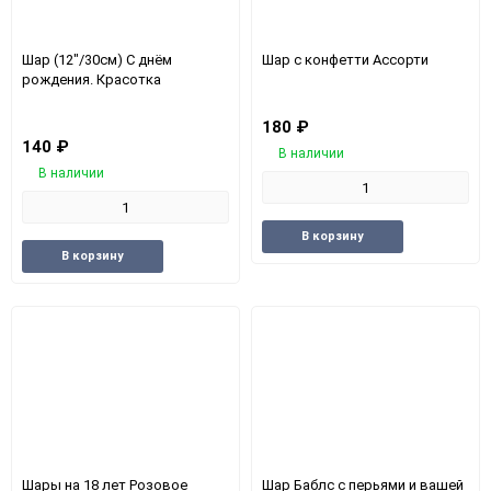
Шар (12"/30см) С днём
Шар с конфетти Ассорти
рождения. Красотка
180
₽
140
₽
В наличии
В наличии
Добавить
Доба
В корзину
Добавить
Добавить
в
к
В корзину
в
к
избранное
срав
избранное
сравнению
Шары на 18 лет Розовое
Шар Баблс с перьями и вашей