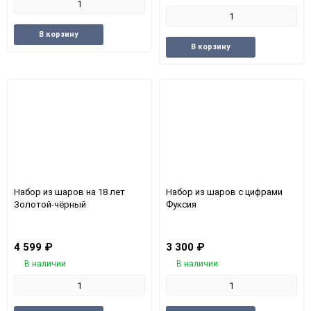
Добавить
Добавить
В корзину
Добавить
Доба
в
к
В корзину
в
к
избранное
сравнению
избранное
срав
Набор из шаров на 18 лет
Набор из шаров с цифрами
Золотой-чёрный
Фуксия
4 599
₽
3 300
₽
В наличии
В наличии