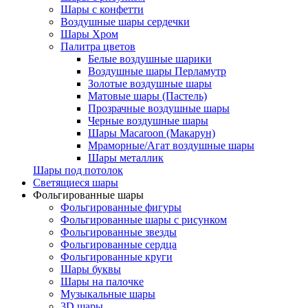
Шары с конфетти
Воздушные шары сердечки
Шары Хром
Палитра цветов
Белые воздушные шарики
Воздушные шары Перламутр
Золотые воздушные шары
Матовые шары (Пастель)
Прозрачные воздушные шары
Черные воздушные шары
Шары Macaroon (Макарун)
Мраморные/Агат воздушные шары
Шары металлик
Шары под потолок
Светящиеся шары
Фольгированные шары
Фольгированные фигуры
Фольгированные шары с рисунком
Фольгированные звезды
Фольгированные сердца
Фольгированные круги
Шары буквы
Шары на палочке
Музыкальные шары
3D шары