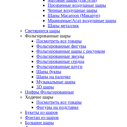
Матовые шары (Пастель)
Прозрачные воздушные шары
Черные воздушные шары
Шары Macaroon (Макарун)
Мраморные/Агат воздушные шары
Шары металлик
Светящиеся шары
Фольгированные шары
Посмотреть все товары
Фольгированные фигуры
Фольгированные шары с рисунком
Фольгированные звезды
Фольгированные сердца
Фольгированные круги
Шары буквы
Шары на палочке
Музыкальные шары
3D шары
Цифры Фольгированные
Ходячие шары
Посмотреть все товары
Фигуры на подставке
Букеты из шаров
Фонтан из шаров
Большие шары