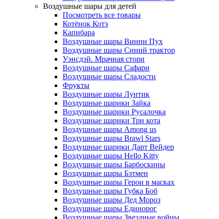
Воздушные шары для детей
Посмотреть все товары
Котёнок Котэ
Капибара
Воздушные шары Винни Пух
Воздушные шары Синий трактор
Уэнсдэй. Мрачная стори
Воздушные шары Сафари
Воздушные шары Сладости
Фрукты
Воздушные шары Лунтик
Воздушные шарики Зайка
Воздушные шарики Русалочка
Воздушные шарики Три кота
Воздушные шары Among us
Воздушные шары Brawl Stars
Воздушные шарики Дарт Вейдер
Воздушные шары Hello Kitty
Воздушные шары Барбоскины
Воздушные шары Бэтмен
Воздушные шары Герои в масках
Воздушные шары Губка Боб
Воздушные шары Дед Мороз
Воздушные шары Единорог
Воздушные шары Звездные войны