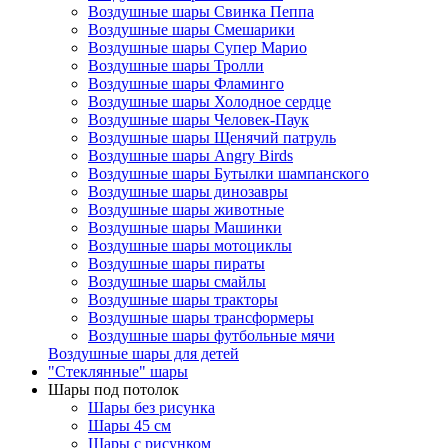
Воздушные шары Свинка Пеппа
Воздушные шары Смешарики
Воздушные шары Супер Марио
Воздушные шары Тролли
Воздушные шары Фламинго
Воздушные шары Холодное сердце
Воздушные шары Человек-Паук
Воздушные шары Щенячий патруль
Воздушные шары Angry Birds
Воздушные шары Бутылки шампанского
Воздушные шары динозавры
Воздушные шары животные
Воздушные шары Машинки
Воздушные шары мотоциклы
Воздушные шары пираты
Воздушные шары смайлы
Воздушные шары тракторы
Воздушные шары трансформеры
Воздушные шары футбольные мячи
Воздушные шары для детей
"Стеклянные" шары
Шары под потолок
Шары без рисунка
Шары 45 см
Шары с рисунком