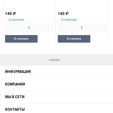
140
₽
140
₽
В наличии
В наличии
Добавить
Добавить
Добавить
Добави
В корзину
В корзину
в
к
в
к
избранное
сравнению
избранное
сравне
наверх
ИНФОРМАЦИЯ
КОМПАНИЯ
МЫ В СЕТИ
КОНТАКТЫ