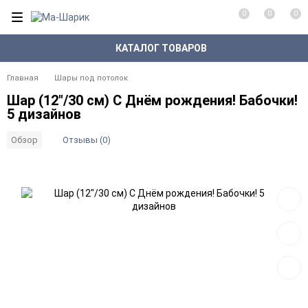
0
0
0
КАТАЛОГ ТОВАРОВ
Главная
Шары под потолок
Шар (12"/30 см) С Днём рождения! Бабочки!
5 дизайнов
Отзывы (0)
Обзор
Добав
в
избра
Добав
к
сравн