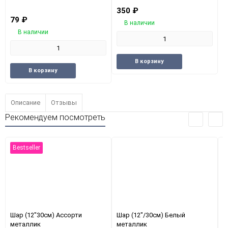
350
₽
79
₽
В наличии
В наличии
Добавить
Добави
В корзину
Добавить
Добавить
в
к
В корзину
в
к
избранное
сравне
избранное
сравнению
Описание
Отзывы
Рекомендуем посмотреть
Bestseller
Шар (12"30см) Ассорти
Шар (12"/30см) Белый
Ш
металлик
металлик
м