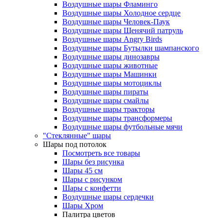
Воздушные шары Фламинго
Воздушные шары Холодное сердце
Воздушные шары Человек-Паук
Воздушные шары Щенячий патруль
Воздушные шары Angry Birds
Воздушные шары Бутылки шампанского
Воздушные шары динозавры
Воздушные шары животные
Воздушные шары Машинки
Воздушные шары мотоциклы
Воздушные шары пираты
Воздушные шары смайлы
Воздушные шары тракторы
Воздушные шары трансформеры
Воздушные шары футбольные мячи
"Стеклянные" шары
Шары под потолок
Посмотреть все товары
Шары без рисунка
Шары 45 см
Шары с рисунком
Шары с конфетти
Воздушные шары сердечки
Шары Хром
Палитра цветов