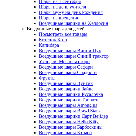
Шары на 1 сентября
Шары на день учителя
Шары мужу на день Рождения
Шары на крещение
Воздушные шарики на Хеллоуин
Воздушные шары для детей
Посмотреть все товары
Котёнок Котэ
Капибара
Воздушные шары Винни Пух
Воздушные шары Синий трактор
Уэнсдэй. Мрачная стори
Воздушные шары Сафари
Воздушные шары Сладости
Фрукты
Воздушные шары Лунтик
Воздушные шарики Зайка
Воздушные шарики Русалочка
Воздушные шарики Три кота
Воздушные шары Among us
Воздушные шары Brawl Stars
Воздушные шарики Дарт Вейдер
Воздушные шары Hello Kitty
Воздушные шары Барбоскины
Воздушные шары Бэтмен