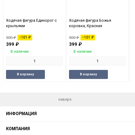
Ходячая фигура Единорог с
Ходячая фигура Божья
Х
крыльями
коровка, Красная
с
500
₽
−101
₽
500
₽
−101
₽
5
399
₽
399
₽
В наличии
В наличии
Добавить
Добавить
Добавить
Добави
В корзину
В корзину
в
к
в
к
избранное
сравнению
избранное
сравне
наверх
ИНФОРМАЦИЯ
КОМПАНИЯ