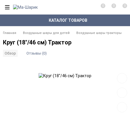
0
0
0
КАТАЛОГ ТОВАРОВ
Главная
Воздушные шары для детей
Воздушные шары тракторы
Круг (18"/46 см) Трактор
Отзывы (0)
Обзор
Добав
в
избра
Добав
к
сравн