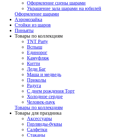
Оформление сцены шарами
Украшение зала шарами на юбилей
Оформление шарами
Аэромозайка
Стойки из шаров
Пиньяты
Товары по коллекциям
TNT Party
Вспыш
Единорог
Камуфляж
Китти
Леди Баг
Маша и медведь
Приколы
Радуга
С днем рождения Торт
Холодное сердце
Человек-паук
Товары по коллекциям
Товары для праздника
Аксессуары
Гирлянды-буквы
Салфетки
Стаканы