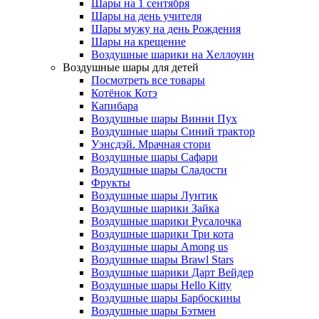
Шары на 1 сентября
Шары на день учителя
Шары мужу на день Рождения
Шары на крещение
Воздушные шарики на Хеллоуин
Воздушные шары для детей
Посмотреть все товары
Котёнок Котэ
Капибара
Воздушные шары Винни Пух
Воздушные шары Синий трактор
Уэнсдэй. Мрачная стори
Воздушные шары Сафари
Воздушные шары Сладости
Фрукты
Воздушные шары Лунтик
Воздушные шарики Зайка
Воздушные шарики Русалочка
Воздушные шарики Три кота
Воздушные шары Among us
Воздушные шары Brawl Stars
Воздушные шарики Дарт Вейдер
Воздушные шары Hello Kitty
Воздушные шары Барбоскины
Воздушные шары Бэтмен