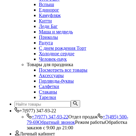
Вспыш
Единорог
Камуфляж
Китти
Леди Баг
Маша и медведь
Приколы
Радуга
С днем рождения Торт
Холодное сердце
Человек-паук
Товары для праздника
Посмотреть все товары
Аксессуары
Гирлянды-буквы
Салфетки
Стаканы
Тарелки
+7(977) 347-93-22
+7(977) 347-93-22
Отдел продаж
+7(495) 500-
79-69
Обратный звонок
Режим работы
Обработка
заказов с 9:00 до 21:00
Личный кабинет