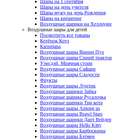
Шары на 1 сентября
Шары на день учителя
Шары мужу на день Рождения
Шары на крещение
Воздушные шарики на Хеллоуин
Воздушные шары для детей
Посмотреть все товары
Котёнок Котэ
Капибара
Воздушные шары Винни Пух
Воздушные шары Синий трактор
Уэнсдэй. Мрачная стори
Воздушные шары Сафари
Воздушные шары Сладости
Фрукты
Воздушные шары Лунтик
Воздушные шарики Зайка
Воздушные шарики Русалочка
Воздушные шарики Три кота
Воздушные шары Among us
Воздушные шары Brawl Stars
Воздушные шарики Дарт Вейдер
Воздушные шары Hello Kitty
Воздушные шары Барбоскины
Воздушные шары Бэтмен