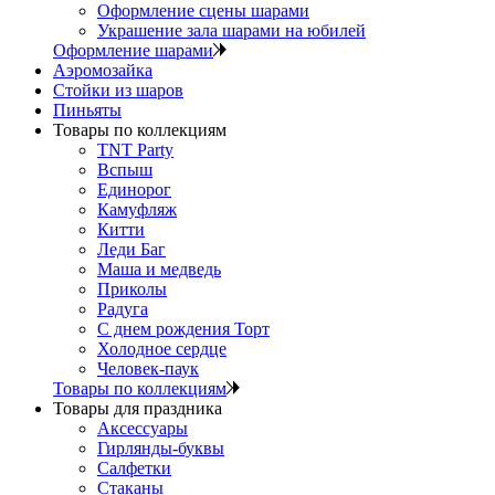
Оформление сцены шарами
Украшение зала шарами на юбилей
Оформление шарами
Аэромозайка
Стойки из шаров
Пиньяты
Товары по коллекциям
TNT Party
Вспыш
Единорог
Камуфляж
Китти
Леди Баг
Маша и медведь
Приколы
Радуга
С днем рождения Торт
Холодное сердце
Человек-паук
Товары по коллекциям
Товары для праздника
Аксессуары
Гирлянды-буквы
Салфетки
Стаканы