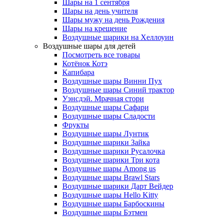
Шары на 1 сентября
Шары на день учителя
Шары мужу на день Рождения
Шары на крещение
Воздушные шарики на Хеллоуин
Воздушные шары для детей
Посмотреть все товары
Котёнок Котэ
Капибара
Воздушные шары Винни Пух
Воздушные шары Синий трактор
Уэнсдэй. Мрачная стори
Воздушные шары Сафари
Воздушные шары Сладости
Фрукты
Воздушные шары Лунтик
Воздушные шарики Зайка
Воздушные шарики Русалочка
Воздушные шарики Три кота
Воздушные шары Among us
Воздушные шары Brawl Stars
Воздушные шарики Дарт Вейдер
Воздушные шары Hello Kitty
Воздушные шары Барбоскины
Воздушные шары Бэтмен