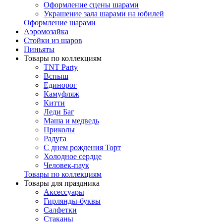
Оформление сцены шарами
Украшение зала шарами на юбилей
Оформление шарами
Аэромозайка
Стойки из шаров
Пиньяты
Товары по коллекциям
TNT Party
Вспыш
Единорог
Камуфляж
Китти
Леди Баг
Маша и медведь
Приколы
Радуга
С днем рождения Торт
Холодное сердце
Человек-паук
Товары по коллекциям
Товары для праздника
Аксессуары
Гирлянды-буквы
Салфетки
Стаканы