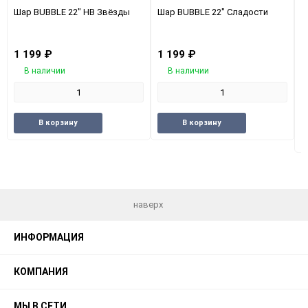
Шар BUBBLE 22" НВ Звёзды
Шар BUBBLE 22" Сладости
Ф
п
1 199
₽
1 199
₽
1
В наличии
В наличии
Добавить
Добавить
Добавить
Добави
В корзину
В корзину
в
к
в
к
избранное
сравнению
избранное
сравне
наверх
ИНФОРМАЦИЯ
КОМПАНИЯ
МЫ В СЕТИ