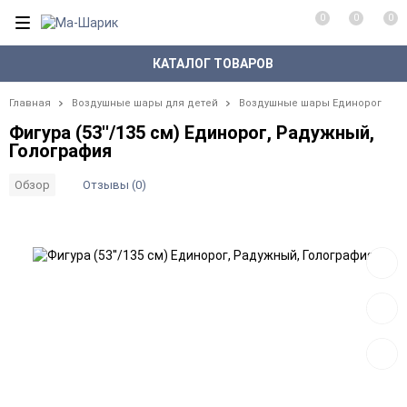
0
0
0
КАТАЛОГ ТОВАРОВ
Главная
Воздушные шары для детей
Воздушные шары Единорог
Фигура (53''/135 см) Единорог, Радужный,
Голография
Отзывы (0)
Обзор
Добав
в
избра
Добав
к
сравн