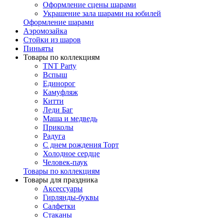
Оформление сцены шарами
Украшение зала шарами на юбилей
Оформление шарами
Аэромозайка
Стойки из шаров
Пиньяты
Товары по коллекциям
TNT Party
Вспыш
Единорог
Камуфляж
Китти
Леди Баг
Маша и медведь
Приколы
Радуга
С днем рождения Торт
Холодное сердце
Человек-паук
Товары по коллекциям
Товары для праздника
Аксессуары
Гирлянды-буквы
Салфетки
Стаканы