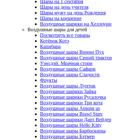
Шары на 1 сентября
Шары на день учителя
Шары мужу на день Рождения
Шары на крещение
Воздушные шарики на Хеллоуин
Воздушные шары для детей
Посмотреть все товары
Котёнок Котэ
Капибара
Воздушные шары Винни Пух
Воздушные шары Синий трактор
Уэнсдэй. Мрачная стори
Воздушные шары Сафари
Воздушные шары Сладости
Фрукты
Воздушные шары Лунтик
Воздушные шарики Зайка
Воздушные шарики Русалочка
Воздушные шарики Три кота
Воздушные шары Among us
Воздушные шары Brawl Stars
Воздушные шарики Дарт Вейдер
Воздушные шары Hello Kitty
Воздушные шары Барбоскины
Воздушные шары Бэтмен