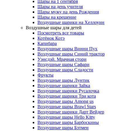
Шары на 1 сентября
Шары на день учителя
Шары мужу на день Рождения
Шары на крещение
Воздушные шарики на Хеллоуин
Воздушные шары для детей
Посмотреть все товары
Котёнок Котэ
Капибара
Воздушные шары Винни Пух
Воздушные шары Синий трактор
Уэнсдэй. Мрачная стори
Воздушные шары Сафари
Воздушные шары Сладости
Фрукты
Воздушные шары Лунтик
Воздушные шарики Зайка
Воздушные шарики Русалочка
Воздушные шарики Три кота
Воздушные шары Among us
Воздушные шары Brawl Stars
Воздушные шарики Дарт Вейдер
Воздушные шары Hello Kitty
Воздушные шары Барбоскины
Воздушные шары Бэтмен