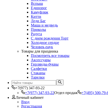
Вспыш
Единорог
Камуфляж
Китти
Леди Баг
Маша и медведь
Приколы
Радуга
С днем рождения Торт
Холодное сердце
Человек-паук
Товары для праздника
Посмотреть все товары
Аксессуары
Гирлянды-буквы
Салфетки
Стаканы
Тарелки
+7(977) 347-93-22
+7(977) 347-93-22
Отдел продаж
+7(495) 500-79-
Личный кабинет
Вход
Регистрация