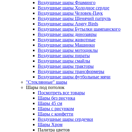
Воздушные шары Фламинго
Воздушные шары Холодное сердце
Воздушные шары Человек-Паук
Воздушные шары Щенячий патруль
Воздушные шары Angry Birds
Воздушные шары Бутылки шампанского
Воздушные шары динозавры
Воздушные шары животные
Воздушные шары Машинки
Воздушные шары мотоциклы
Воздушные шары пираты
Воздушные шары смайлы
Воздушные шары тракторы
Воздушные шары трансформеры
Воздушные шары футбольные мячи
"Стеклянные" шары
Шары под потолок
Посмотреть все товары
Шары без рисунка
Шары 45 см
Шары с рисунком
Шары с конфетти
Воздушные шары сердечки
Шары Хром
Палитра цветов